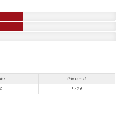
mise
Prix remisé
5%
5.42
€