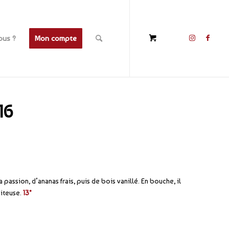
ous ?
Mon compte
16
a passion, d’ananas frais, puis de bois vanillé. En bouche, il
piteuse.
13°