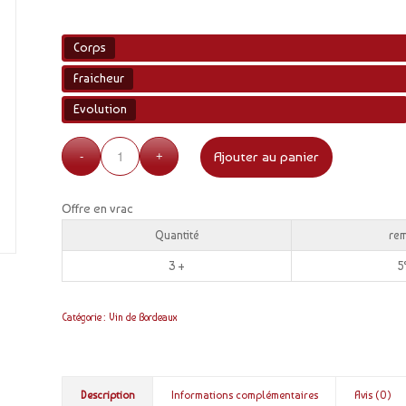
Corps
Fraicheur
Evolution
Ajouter au panier
Offre en vrac
Quantité
re
3 +
Catégorie :
Vin de Bordeaux
Description
Informations complémentaires
Avis (0)